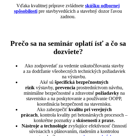
Vďaka kvalitnej príprave zvládnete
skúšku odbornej
spôsobilosti
pre stavbyvedúcich a stavebný dozor ľavou
zadnou.
Prečo sa na seminár oplatí ísť a čo sa
dozviete?
Ako zodpovedať za vedenie uskutočňovania stavby
a za dodržanie všeobecných technických požiadaviek
na výstavbu.
Aké sú
špecifická bezpečnostných
rizík
výstavby,
prevencia
prostredníctvom návrhu,
minimálne bezpečnostné a zdravotné
požiadavky
na
stavenisko a na poskytovanie a používanie OOPP,
koordinácia bezpečnosti na stavenisku.
Ako zabezpečiť
kvalitu pri verejných
prácach
, kontrola kvality pri betonárskych procesoch –
konkrétne poznatky a
skúsenosti z praxe.
Nástroje a technológie
zvyšujúce efektívnosť činností
súvisiacich s plánovaním, riadením a kontrolou