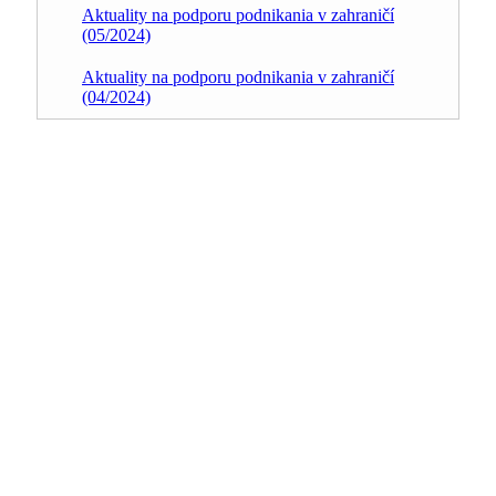
Aktuality na podporu podnikania v zahraničí
(05/2024)
Aktuality na podporu podnikania v zahraničí
(04/2024)
ZSPS
v skratke
Zväz stavebného priemyslu Slovenska je
nezávislá dobrovoľná, nepolitická, otvorená
hospodárska a záujmová právnická osoba
vykonávajúca svoju činnosť ako organizácia
zamestnávateľov.
Združuje hospodárske podnikateľské subjekty
pôsobiace v činnostiach súvisiacich so
stavebníctvom.