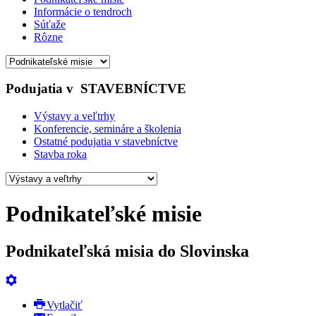
Informácie o tendroch
Súťaže
Rôzne
Podujatia v
STAVEBNÍCTVE
Výstavy a veľtrhy
Konferencie, semináre a školenia
Ostatné podujatia v stavebníctve
Stavba roka
Podnikateľské misie
Podnikateľská misia do Slovinska
Vytlačiť