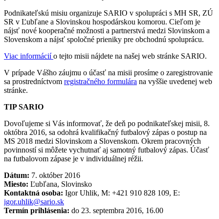
Podnikateľskú misiu organizuje SARIO v spolupráci s MH SR, ZÚ
SR v Ľubľane a Slovinskou hospodárskou komorou. Cieľom je
nájsť nové kooperačné možnosti a partnerstvá medzi Slovinskom a
Slovenskom a nájsť spoločné prieniky pre obchodnú spoluprácu.
Viac informácií
o tejto misii nájdete na našej web stránke SARIO.
V prípade Vášho záujmu o účasť na misii prosíme o zaregistrovanie
sa prostredníctvom
registračného formulára
na vyššie uvedenej web
stránke.
TIP SARIO
Dovoľujeme si Vás informovať, že deň po podnikateľskej misii, 8.
októbra 2016, sa odohrá kvalifikačný futbalový zápas o postup na
MS 2018 medzi Slovinskom a Slovenskom. Okrem pracovných
povinností si môžete vychutnať aj samotný futbalový zápas. Účasť
na futbalovom zápase je v individuálnej réžii.
Dátum:
7. október 2016
Miesto:
Ľubľana, Slovinsko
Kontaktná osoba:
Igor Uhlik, M: +421 910 828 109, E:
igor.uhlik@sario.sk
Termín prihlásenia:
do 23. septembra 2016, 16.00