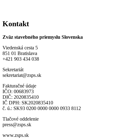
Kontakt
Zväz stavebného priemyslu Slovenska
Viedenská cesta 5
851 01 Bratislava
+421 903 434 038
Sekretariát
sekretariat@zsps.sk
Fakturačné údaje
IČO: 00683973
DIČ: 2020835410
IČ DPH: SK2020835410
č. ú.: SK93 0200 0000 0000 0933 8112
Tlačové oddelenie
press@zsps.sk
www.zsps.sk