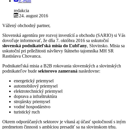
E-mail
redakcia
24. august 2016
Vážený obchodný partner,
Slovenská agentúra pre rozvoj investícií a obchodu (SARIO) si Vás
dovoľuje informovať, že dňa 7. októbra 2016 sa uskutoční
slovenská podnikateľská misia do Ľubľany
, Slovinsko. Misia sa
uskutoční pri príležitosti návštevy štátneho tajomníka MH SR
Rastislava Chovanca.
Podnikateľská misia a B2B rokovania slovenských a slovinských
podnikateľov bude
sektorovo zameraná
nasledovne:
energetický priemysel
automobilový priemysel
elektrotechnický priemysel
doprava a infraštruktúra
strojársky priemysel
vodné hospodárstvo
turistický ruch
Okrem odporúčaných sektorov je vítaná aj účasť spoločností s iným
predmetom činnosti s ambíciou presadiť sa na slovinskom trhu.