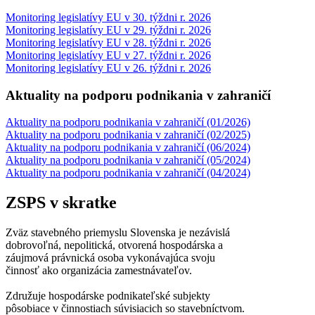
Monitoring legislatívy EU v 30. týždni r. 2026
Monitoring legislatívy EU v 29. týždni r. 2026
Monitoring legislatívy EU v 28. týždni r. 2026
Monitoring legislatívy EU v 27. týždni r. 2026
Monitoring legislatívy EU v 26. týždni r. 2026
Aktuality na podporu podnikania v zahraničí
Aktuality na podporu podnikania v zahraničí (01/2026)
Aktuality na podporu podnikania v zahraničí (02/2025)
Aktuality na podporu podnikania v zahraničí (06/2024)
Aktuality na podporu podnikania v zahraničí (05/2024)
Aktuality na podporu podnikania v zahraničí (04/2024)
ZSPS
v skratke
Zväz stavebného priemyslu Slovenska je nezávislá
dobrovoľná, nepolitická, otvorená hospodárska a
záujmová právnická osoba vykonávajúca svoju
činnosť ako organizácia zamestnávateľov.
Združuje hospodárske podnikateľské subjekty
pôsobiace v činnostiach súvisiacich so stavebníctvom.