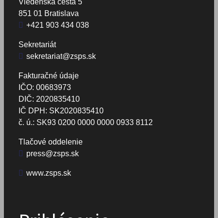
Viedenská cesta 5
851 01 Bratislava
+421 903 434 038
Sekretariát
sekretariat@zsps.sk
Fakturačné údaje
IČO: 00683973
DIČ: 2020835410
IČ DPH: SK2020835410
č. ú.: SK93 0200 0000 0000 0933 8112
Tlačové oddelenie
press@zsps.sk
www.zsps.sk