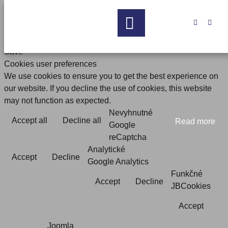


Save
Cookies user preferences
We use cookies to ensure you to get the best experience on
our website. If you decline the use of cookies, this website
may not function as expected.
Nevyhnutné
Accept all
Decline all
Read more
Google
reCaptcha
Analytické
Accept
Decline
Google Analytics
Funkčné
Accept
Decline
JBCookies
Accept
Joomla