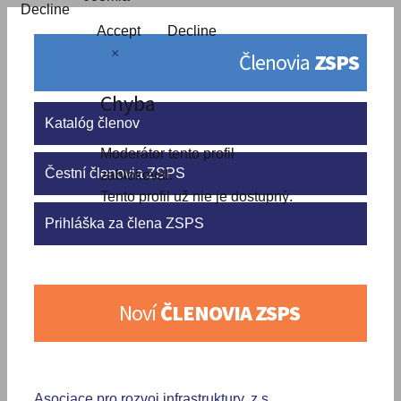
Decline
Accept
Decline
×
Členovia
ZSPS
Chyba
Katalóg členov
Moderátor tento profil
Čestní členovia ZSPS
zablokoval.
Tento profil už nie je dostupný.
Prihláška za člena ZSPS
Noví
ČLENOVIA ZSPS
Asociace pro rozvoj infrastruktury, z.s.