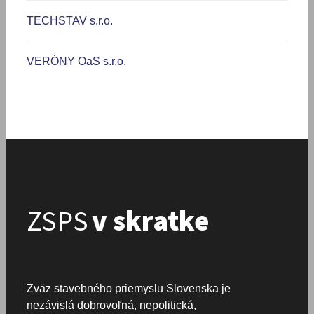
TECHSTAV s.r.o.
VERÓNY OaS s.r.o.
ZSPS
v skratke
Zväz stavebného priemyslu Slovenska je
nezávislá dobrovoľná, nepolitická,