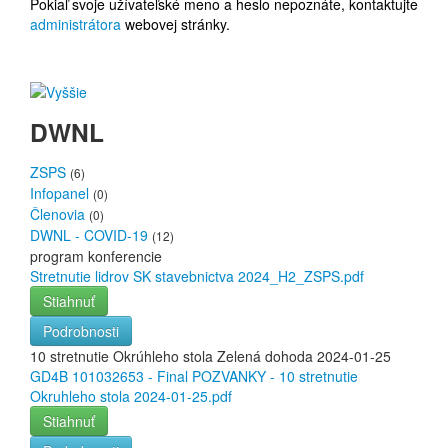
Pokiaľ svoje užívateľské meno a heslo nepoznáte, kontaktujte
administrátora
webovej stránky.
DWNL
ZSPS
(6)
Infopanel
(0)
Členovia
(0)
DWNL - COVID-19
(12)
program konferencie
Stretnutie lidrov SK stavebnictva 2024_H2_ZSPS.pdf
Stiahnuť
Podrobnosti
10 stretnutie Okrúhleho stola Zelená dohoda 2024-01-25
GD4B 101032653 - Final POZVANKY - 10 stretnutie
Okruhleho stola 2024-01-25.pdf
Stiahnuť