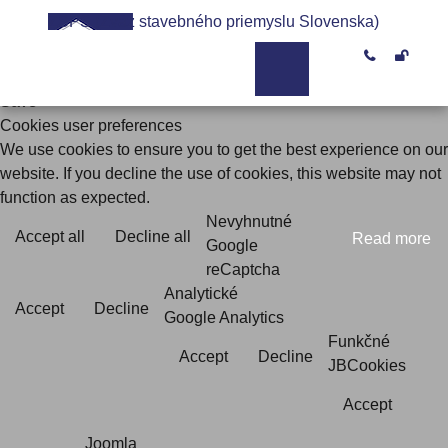
ZSPS (Zväz stavebného priemyslu Slovenska)


Save
Cookies user preferences
We use cookies to ensure you to get the best experience on our
website. If you decline the use of cookies, this website may not
function as expected.
Nevyhnutné
Accept all
Decline all
Read more
Google
reCaptcha
Analytické
Accept
Decline
Google Analytics
Funkčné
Accept
Decline
JBCookies
Accept
Joomla