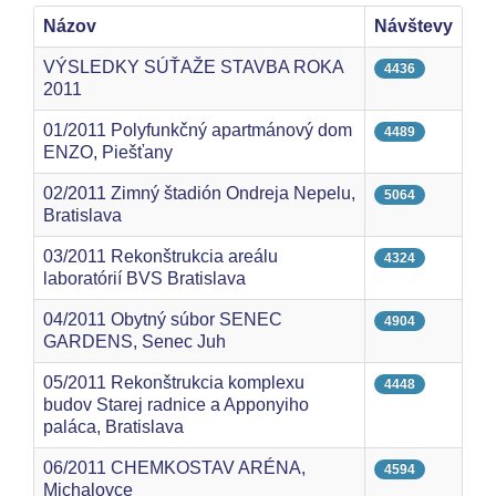
Názov
Návštevy
VÝSLEDKY SÚŤAŽE STAVBA ROKA
4436
2011
01/2011 Polyfunkčný apartmánový dom
4489
ENZO, Piešťany
02/2011 Zimný štadión Ondreja Nepelu,
5064
Bratislava
03/2011 Rekonštrukcia areálu
4324
laboratórií BVS Bratislava
04/2011 Obytný súbor SENEC
4904
GARDENS, Senec Juh
05/2011 Rekonštrukcia komplexu
4448
budov Starej radnice a Apponyiho
paláca, Bratislava
06/2011 CHEMKOSTAV ARÉNA,
4594
Michalovce