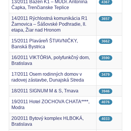
13/2011 Bazén K1 – MUDr. Antonína
4367
Čapka, Trenčianske Teplice
14/2011 Rýchlostná komunikácia R1
3657
Žarnovica – Šášovské Podhradie, II.
etapa, Žiar nad Hronom
15/2011 Plaváreň ŠTIAVNIČKY,
3662
Banská Bystrica
16/2011 VIKTÓRIA, polyfunkčný dom,
3590
Bratislava
17/2011 Osem rodinných domov v
3479
radovej zástavbe, Dunajská Streda
18/2011 SIGNUM M & S, Trnava
3946
19/2011 Hotel ZOCHOVA CHATA****,
4076
Modra
20/2011 Bytový komplex HLBOKÁ,
4033
Bratislava