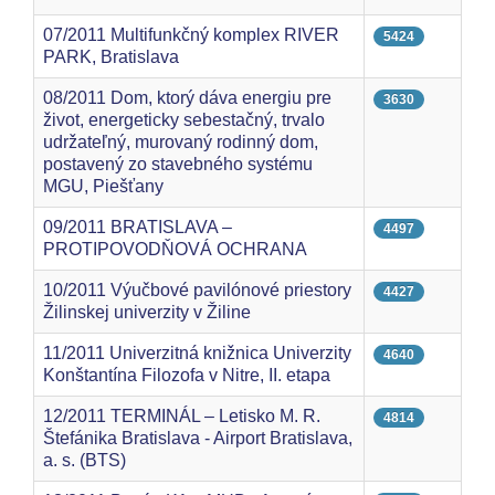
07/2011 Multifunkčný komplex RIVER
5424
PARK, Bratislava
08/2011 Dom, ktorý dáva energiu pre
3630
život, energeticky sebestačný, trvalo
udržateľný, murovaný rodinný dom,
postavený zo stavebného systému
MGU, Piešťany
09/2011 BRATISLAVA –
4497
PROTIPOVODŇOVÁ OCHRANA
10/2011 Výučbové pavilónové priestory
4427
Žilinskej univerzity v Žiline
11/2011 Univerzitná knižnica Univerzity
4640
Konštantína Filozofa v Nitre, II. etapa
12/2011 TERMINÁL – Letisko M. R.
4814
Štefánika Bratislava - Airport Bratislava,
a. s. (BTS)