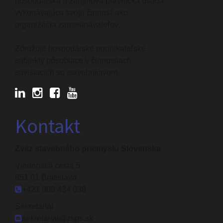
hospodárska a záujmová právnická osoba
vykonávajúca svoju činnosť ako
organizácia zamestnávateľov.
Združuje hospodárske podnikateľské
subjekty pôsobiace v činnostiach
súvisiacich so stavebníctvom.
Kontakt
Zväz stavebného priemyslu Slovenska
Viedenská cesta 5
851 01 Bratislava
+421 903 434 038
Sekretariát
sekretariat@zsps.sk