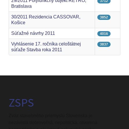
29/2011 Polyfunkčný objekt RETRO,
3712
Bratislava
30/2011 Rezidencia CASSOVAR,
3852
Košice
Súťažné návrhy 2011
4016
Vyhlásenie 17. ročníka celoštátnej
3837
súťaže Stavba roka 2011
ZSPS
v skratke
Zväz stavebného priemyslu Slovenska je
nezávislá dobrovoľná, nepolitická, otvorená