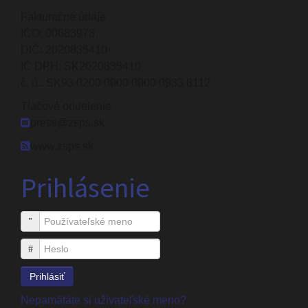
Fakturačné údaje
IČO: 00683973
DIČ: 2020835410
IČ DPH: SK2020835410
č. ú.: SK93 0200 0000 0000 0933 8112
Tlačové oddelenie
press@zsps.sk
www.zsps.sk
Prihlásenie
Používateľské meno
Heslo
Prihlásiť
Nepamätáte si užívateľské meno?