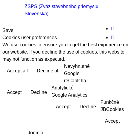
ZSPS (Zväz stavebného priemyslu
Slovenska)

Save
Cookies user preferences

We use cookies to ensure you to get the best experience on
our website. If you decline the use of cookies, this website
may not function as expected.
Nevyhnutné
Accept all
Decline all
Read more
Google
reCaptcha
Analytické
Accept
Decline
Google Analytics
Funkčné
Accept
Decline
JBCookies
Accept
Joomla