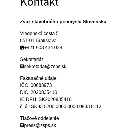
Kontakt
Zväz stavebného priemyslu Slovenska
Viedenská cesta 5
851 01 Bratislava
+421 903 434 038
Sekretariát
sekretariat@zsps.sk
Fakturačné údaje
IČO: 00683973
DIČ: 2020835410
IČ DPH: SK2020835410
č. ú.: SK93 0200 0000 0000 0933 8112
Tlačové oddelenie
press@zsps.sk