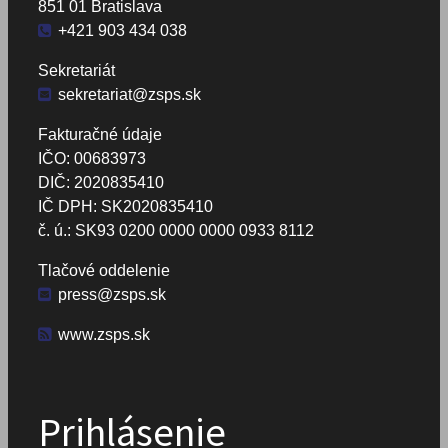
851 01 Bratislava
+421 903 434 038
Sekretariát
sekretariat@zsps.sk
Fakturačné údaje
IČO: 00683973
DIČ: 2020835410
IČ DPH: SK2020835410
č. ú.: SK93 0200 0000 0000 0933 8112
Tlačové oddelenie
press@zsps.sk
www.zsps.sk
Prihlásenie