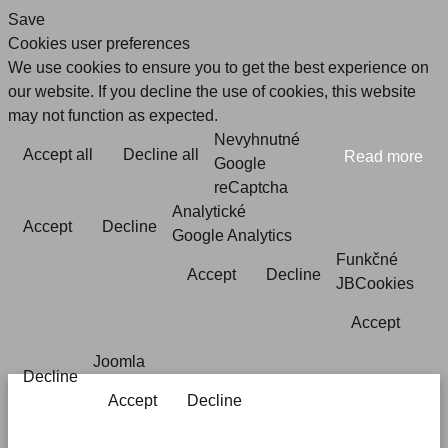
Save
Cookies user preferences
We use cookies to ensure you to get the best experience on
our website. If you decline the use of cookies, this website
may not function as expected.
Nevyhnutné
Accept all
Decline all
Read more
Google
reCaptcha
Analytické
Accept
Decline
Google Analytics
Funkčné
Accept
Decline
JBCookies
Accept
Joomla
Decline
Accept
Decline