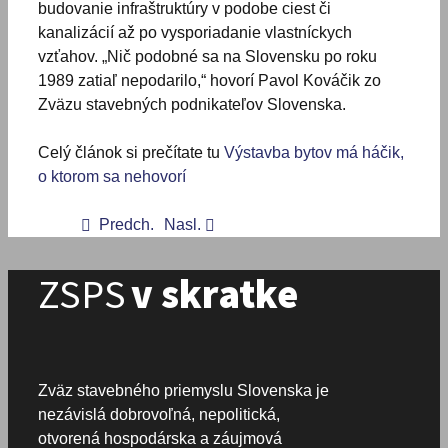
budovanie infraštruktúry v podobe ciest či
kanalizácií až po vysporiadanie vlastníckych
vzťahov. „Nič podobné sa na Slovensku po roku
1989 zatiaľ nepodarilo,“ hovorí Pavol Kováčik zo
Zväzu stavebných podnikateľov Slovenska.
Celý článok si prečítate tu
Výstavba bytov má háčik,
o ktorom sa nehovorí
Predch.
Nasl.
ZSPS
v skratke
Zväz stavebného priemyslu Slovenska je
nezávislá dobrovoľná, nepolitická,
otvorená hospodárska a záujmová