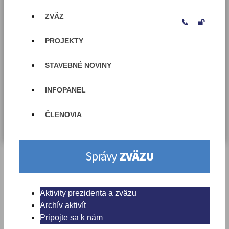
ZVÄZ


PROJEKTY
STAVEBNÉ NOVINY
INFOPANEL
ČLENOVIA
Správy
ZVÄZU
Aktivity prezidenta a zväzu
Archív aktivít
Pripojte sa k nám