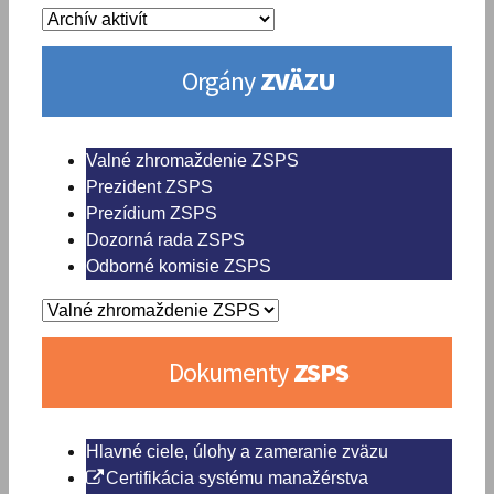
Orgány
ZVÄZU
Valné zhromaždenie ZSPS
Prezident ZSPS
Prezídium ZSPS
Dozorná rada ZSPS
Odborné komisie ZSPS
Dokumenty
ZSPS
Hlavné ciele, úlohy a zameranie zväzu
Certifikácia systému manažérstva