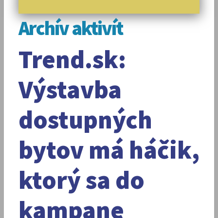
Archív aktivít
Trend.sk:
Výstavba
dostupných
bytov má háčik,
ktorý sa do
kampane