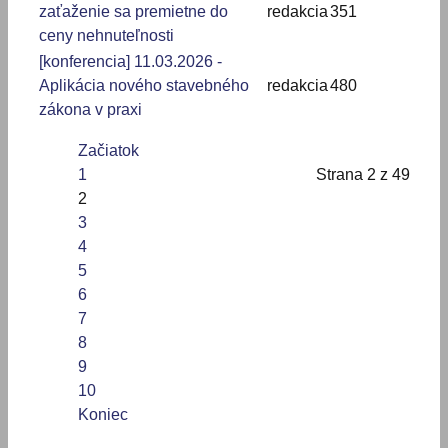
zaťaženie sa premietne do
redakcia
351
ceny nehnuteľnosti
[konferencia] 11.03.2026 -
Aplikácia nového stavebného
redakcia
480
zákona v praxi
Začiatok
1
Strana 2 z 49
2
3
4
5
6
7
8
9
10
Koniec