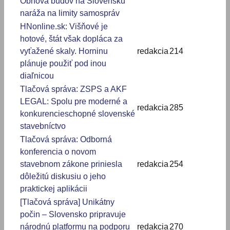
Obnova budov na Slovensku
naráža na limity samospráv
HNonline.sk: Višňové je
hotové, štát však dopláca za
vyťažené skaly. Horninu
redakcia
214
plánuje použiť pod inou
diaľnicou
Tlačová správa: ZSPS a AKF
LEGAL: Spolu pre moderné a
redakcia
285
konkurencieschopné slovenské
stavebníctvo
Tlačová správa: Odborná
konferencia o novom
stavebnom zákone priniesla
redakcia
254
dôležitú diskusiu o jeho
praktickej aplikácii
[Tlačová správa] Unikátny
počin – Slovensko pripravuje
národnú platformu na podporu
redakcia
270