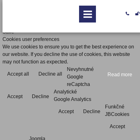


Save
Cookies user preferences
We use cookies to ensure you to get the best experience on
our website. If you decline the use of cookies, this website
may not function as expected.
Nevyhnutné
Accept all
Decline all
Read more
Google
reCaptcha
Analytické
Accept
Decline
Google Analytics
Funkčné
Accept
Decline
JBCookies
Accept
Joomla