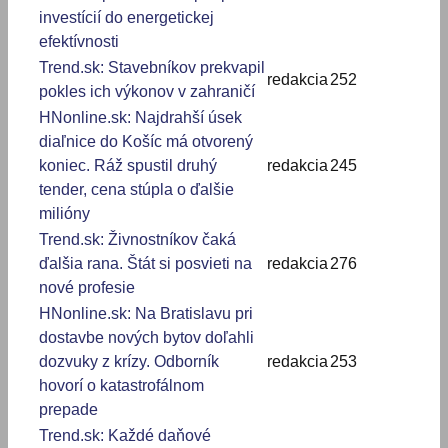
investícií do energetickej
efektívnosti
Trend.sk: Stavebníkov prekvapil
redakcia
252
pokles ich výkonov v zahraničí
HNonline.sk: Najdrahší úsek
diaľnice do Košíc má otvorený
koniec. Ráž spustil druhý
redakcia
245
tender, cena stúpla o ďalšie
milióny
Trend.sk: Živnostníkov čaká
ďalšia rana. Štát si posvieti na
redakcia
276
nové profesie
HNonline.sk: Na Bratislavu pri
dostavbe nových bytov doľahli
dozvuky z krízy. Odborník
redakcia
253
hovorí o katastrofálnom
prepade
Trend.sk: Každé daňové