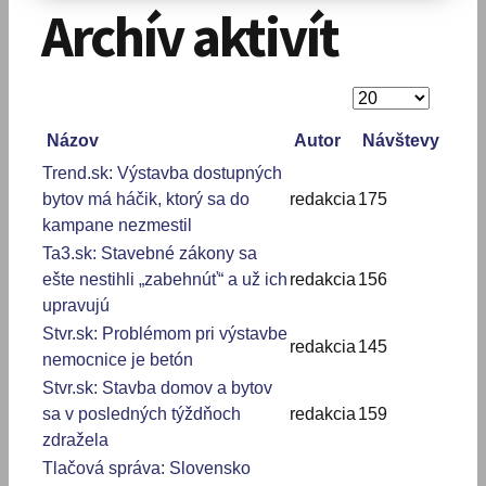
Archív aktivít
Zobrazené
položky
Názov
Autor
Návštevy
Trend.sk: Výstavba dostupných
bytov má háčik, ktorý sa do
redakcia
175
kampane nezmestil
Ta3.sk: Stavebné zákony sa
ešte nestihli „zabehnúť“ a už ich
redakcia
156
upravujú
Stvr.sk: Problémom pri výstavbe
redakcia
145
nemocnice je betón
Stvr.sk: Stavba domov a bytov
sa v posledných týždňoch
redakcia
159
zdražela
Tlačová správa: Slovensko