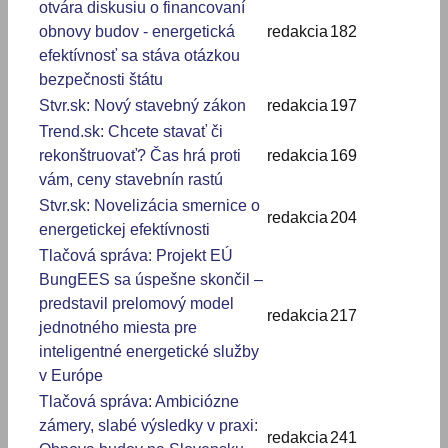
otvára diskusiu o financovaní
obnovy budov - energetická
redakcia
182
efektívnosť sa stáva otázkou
bezpečnosti štátu
Stvr.sk: Nový stavebný zákon
redakcia
197
Trend.sk: Chcete stavať či
rekonštruovať? Čas hrá proti
redakcia
169
vám, ceny stavebnín rastú
Stvr.sk: Novelizácia smernice o
redakcia
204
energetickej efektívnosti
Tlačová správa: Projekt EÚ
BungEES sa úspešne skončil –
predstavil prelomový model
redakcia
217
jednotného miesta pre
inteligentné energetické služby
v Európe
Tlačová správa: Ambiciózne
zámery, slabé výsledky v praxi:
redakcia
241