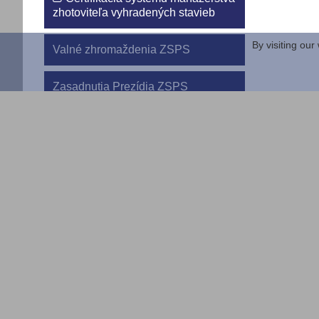
zhotoviteľa vyhradených stavieb
By visiting ou
Valné zhromaždenia ZSPS
Zasadnutia Prezídia ZSPS
Zasadnutia Dozornej rady ZSPS
Rokovania Odborných komisií
ZSPS
Regionálne konferencie ZSPS
Členstvá ZSPS
Tripartita