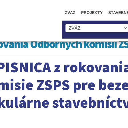
ZVÄZ
PROJEKTY
STAVEBN
vania Odborných komisií Z
PISNICA z rokovani
misie ZSPS pre bez
kulárne stavebníct