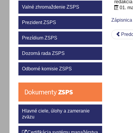
redakcia
Valné zhromaždenie ZSPS
01. m
Zápisnica
Prezident ZSPS
Predc
Prezídium ZSPS
Dozorná rada ZSPS
Odborné komisie ZSPS
Dokumenty
ZSPS
Hlavné ciele, úlohy a zameranie
zväzu
Certifikácia systému manažérstva