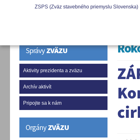
ZSPS (Zväz stavebného priemyslu Slovenska)
Roko
Správy
ZVÄZU
ZÁ
Aktivity prezidenta a zväzu
Ko
Archív aktivít
Pripojte sa k nám
cir
Orgány
ZVÄZU