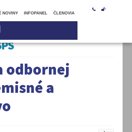


É NOVINY
INFOPANEL
ČLENOVIA
SPS
a odbornej
emisné a
vo