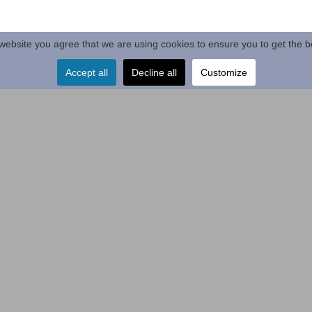
r website you agree that we are using cookies to ensure you to get the b
Accept all
Decline all
Customize