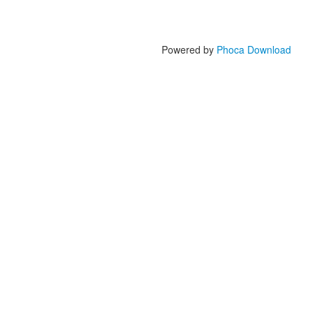
Powered by
Phoca Download
ZSPS
v skratke
Zväz stavebného priemyslu Slovenska je
nezávislá dobrovoľná, nepolitická, otvorená
hospodárska a záujmová právnická osoba
vykonávajúca svoju činnosť ako organizácia
zamestnávateľov.
Združuje hospodárske podnikateľské subjekty
pôsobiace v činnostiach súvisiacich so