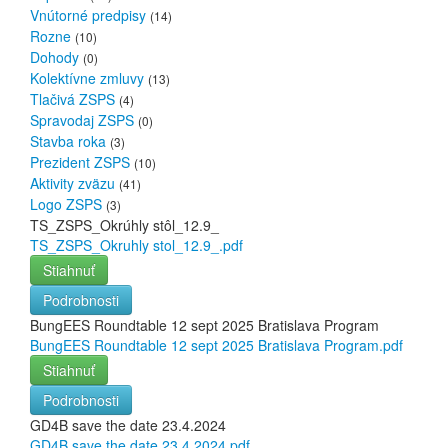
Vnútorné predpisy
(14)
Rozne
(10)
Dohody
(0)
Kolektívne zmluvy
(13)
Tlačivá ZSPS
(4)
Spravodaj ZSPS
(0)
Stavba roka
(3)
Prezident ZSPS
(10)
Aktivity zväzu
(41)
Logo ZSPS
(3)
TS_ZSPS_Okrúhly stôl_12.9_
TS_ZSPS_Okruhly stol_12.9_.pdf
Stiahnuť
Podrobnosti
BungEES Roundtable 12 sept 2025 Bratislava Program
BungEES Roundtable 12 sept 2025 Bratislava Program.pdf
Stiahnuť
Podrobnosti
GD4B save the date 23.4.2024
GD4B save the date 23.4.2024.pdf