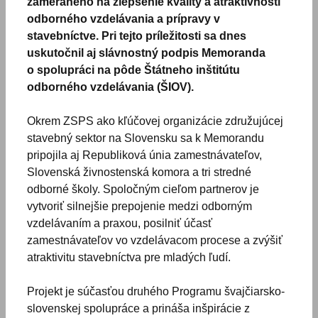
zameraného na zlepšenie kvality a atraktívnosti
odborného vzdelávania a prípravy v
stavebníctve. Pri tejto príležitosti sa dnes
uskutočnil aj slávnostný podpis Memoranda
o spolupráci na pôde Štátneho inštitútu
odborného vzdelávania (ŠIOV).
Okrem ZSPS ako kľúčovej organizácie združujúcej
stavebný sektor na Slovensku sa k Memorandu
pripojila aj Republiková únia zamestnávateľov,
Slovenská živnostenská komora a tri stredné
odborné školy. Spoločným cieľom partnerov je
vytvoriť silnejšie prepojenie medzi odborným
vzdelávaním a praxou, posilniť účasť
zamestnávateľov vo vzdelávacom procese a zvýšiť
atraktivitu stavebníctva pre mladých ľudí.
Projekt je súčasťou druhého Programu švajčiarsko-
slovenskej spolupráce a prináša inšpirácie z