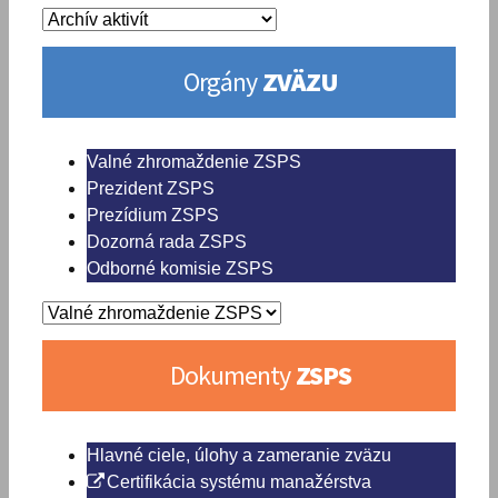
Orgány
ZVÄZU
Valné zhromaždenie ZSPS
Prezident ZSPS
Prezídium ZSPS
Dozorná rada ZSPS
Odborné komisie ZSPS
Dokumenty
ZSPS
Hlavné ciele, úlohy a zameranie zväzu
Certifikácia systému manažérstva