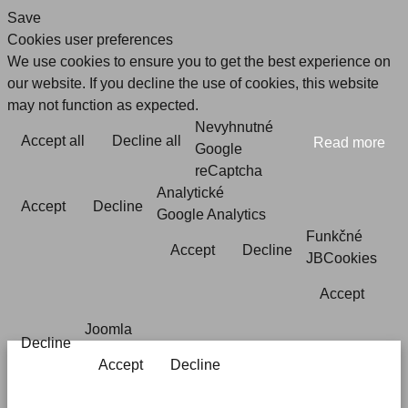
Save
Cookies user preferences
We use cookies to ensure you to get the best experience on
our website. If you decline the use of cookies, this website
may not function as expected.
Nevyhnutné
Accept all
Decline all
Read more
Google
reCaptcha
Analytické
Accept
Decline
Google Analytics
Funkčné
Accept
Decline
JBCookies
Accept
Joomla
Decline
Accept
Decline