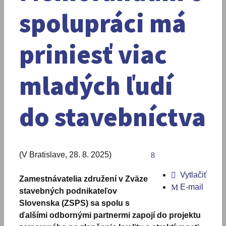
spolupráci má
priniesť viac
mladých ľudí
do stavebníctva
(V Bratislave, 28. 8. 2025)
Vytlačiť
Zamestnávatelia združení v Zväze
E-mail
stavebných podnikateľov
Slovenska (ZSPS) sa spolu s
ďalšími odbornými partnermi zapojí do projektu