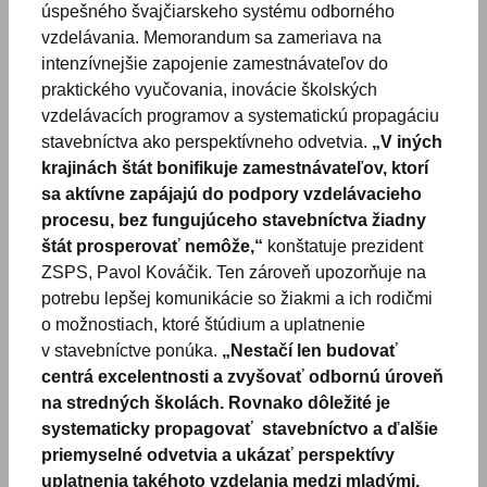
úspešného švajčiarskeho systému odborného
vzdelávania. Memorandum sa zameriava na
intenzívnejšie zapojenie zamestnávateľov do
praktického vyučovania, inovácie školských
vzdelávacích programov a systematickú propagáciu
stavebníctva ako perspektívneho odvetvia.
„V iných
krajinách štát bonifikuje zamestnávateľov, ktorí
sa aktívne zapájajú do podpory vzdelávacieho
procesu, bez fungujúceho stavebníctva žiadny
štát prosperovať nemôže,“
konštatuje prezident
ZSPS, Pavol Kováčik. Ten zároveň upozorňuje na
potrebu lepšej komunikácie so žiakmi a ich rodičmi
o možnostiach, ktoré štúdium a uplatnenie
v stavebníctve ponúka.
„Nestačí len budovať
centrá excelentnosti a zvyšovať odbornú úroveň
na stredných školách. Rovnako dôležité je
systematicky propagovať stavebníctvo a ďalšie
priemyselné odvetvia a ukázať perspektívy
uplatnenia takéhoto vzdelania medzi mladými.