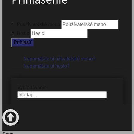
Používateľské meno
Heslo
Prihlásiť
Nepamätáte si užívateľské meno?
Nepamätáte si heslo?
Vyhľadávanie