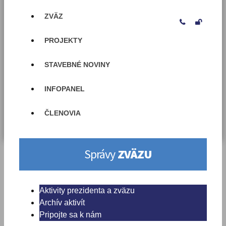
ZVÄZ


PROJEKTY
STAVEBNÉ NOVINY
INFOPANEL
ČLENOVIA
Správy
ZVÄZU
Aktivity prezidenta a zväzu
Archív aktivít
Pripojte sa k nám