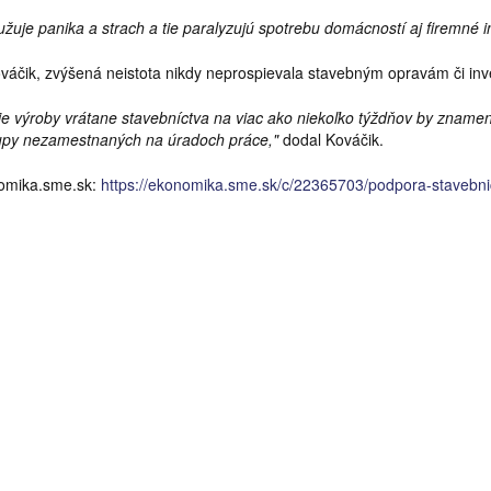
užuje panika a strach a tie paralyzujú spotrebu domácností aj firemné in
váčik, zvýšená neistota nikdy neprospievala stavebným opravám či inve
ie výroby vrátane stavebníctva na viac ako niekoľko týždňov by znamen
upy nezamestnaných na úradoch práce,"
dodal Kováčik.
nomika.sme.sk:
https://ekonomika.sme.sk/c/22365703/podpora-stavebn