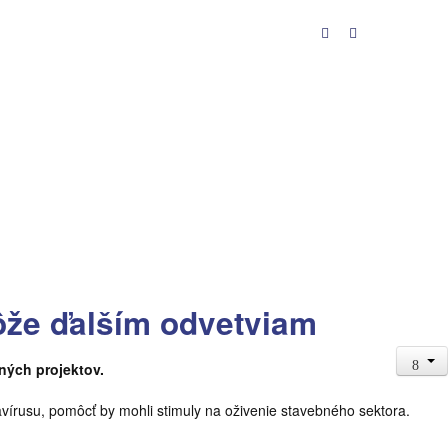


ôže ďalším odvetviam
ných projektov.
írusu, pomôcť by mohli stimuly na oživenie stavebného sektora.