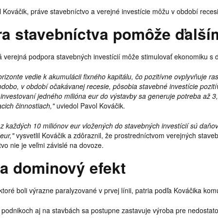
l Kováčik, práve stavebníctvo a verejné investície môžu v období rec
a stavebníctva pomôže ďalší
 verejná podpora stavebných investícií môže stimulovať ekonomiku s 
izonte vedie k akumulácii fixného kapitálu, čo pozitívne ovplyvňuje r
odobo, v období očakávanej recesie, pôsobia stavebné investície pozit
investovaní jedného milióna eur do výstavby sa generuje potreba až 3,
acich činnostiach,"
uviedol Pavol Kováčik.
e z každých 10 miliónov eur vložených do stavebných investícií sú daňo
eur,"
vysvetlil Kováčik a zdôraznil, že prostredníctvom verejných stav
vo nie je veľmi závislé na dovoze.
a dominový efekt
ktoré boli výrazne paralyzované v prvej línii, patria podľa Kováčika kom
 podnikoch aj na stavbách sa postupne zastavuje výroba pre nedosta