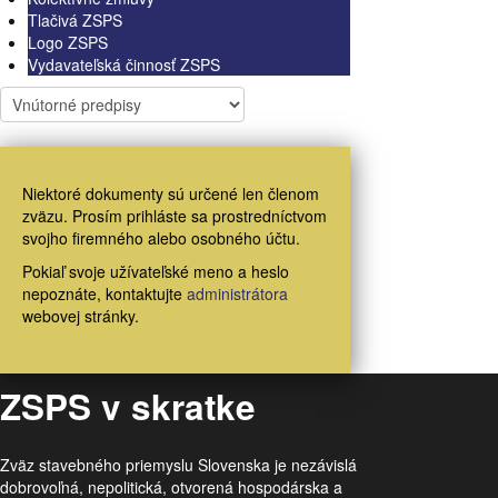
Tlačivá ZSPS
Logo ZSPS
Vydavateľská činnosť ZSPS
Niektoré dokumenty sú určené len členom
zväzu. Prosím prihláste sa prostredníctvom
svojho firemného alebo osobného účtu.
Pokiaľ svoje užívateľské meno a heslo
nepoznáte, kontaktujte
administrátora
webovej stránky.
ZSPS
v skratke
Zväz stavebného priemyslu Slovenska je nezávislá
dobrovoľná, nepolitická, otvorená hospodárska a