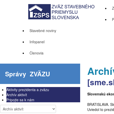
P
Stavebné noviny
Infopanel
Členovia
Archív
Správy
ZVÄZU
[sme.s
Aktivity prezidenta a zväzu
Slovenskú ekon
Archív aktivít
Pripojte sa k nám
BRATISLAVA. Slo
Uviedol to prez