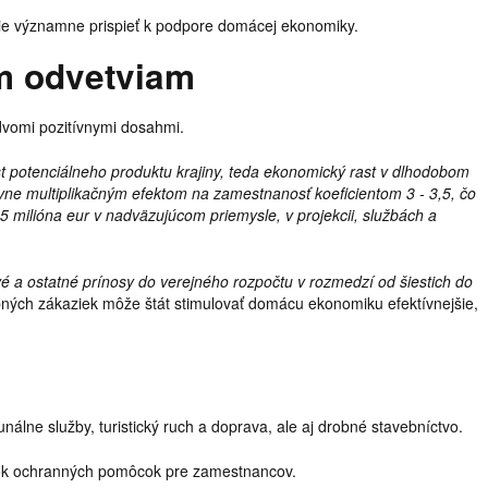
esie významne prispieť k podpore domácej ekonomiky.
m odvetviam
dvomi pozitívnymi dosahmi.
ast potenciálneho produktu krajiny, teda ekonomický rast v dlhodobom
ívne multiplikačným efektom na zamestnanosť koeficientom 3 - 3,5, čo
5 milióna eur v nadväzujúcom priemysle, v projekcii, službách a
vé a ostatné prínosy do verejného rozpočtu v rozmedzí od šiestich do
ebných zákaziek môže štát stimulovať domácu ekonomiku efektívnejšie,
unálne služby, turistický ruch a doprava, ale aj drobné stavebníctvo.
tok ochranných pomôcok pre zamestnancov.