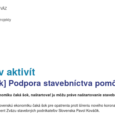
ZVÄZ
rojekty
 aktivít
k] Podpora stavebníctva pom
omiku čaká šok, naštartovať ju môžu práve naštartovanie staveb
venskú ekonomiku čaká šok pre opatrenia proti šíreniu nového koronav
ident Zväzu stavebných podnikateľov Slovenska Pavol Kováčik.