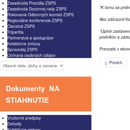
Zasadnutia Prezídia ZSPS
"K tomu sa pridr
Zasadnutia Dozornej rady ZSPS
Rokovania Odborných komisií ZSPS
Ako zdôraznil Ko
Regionálne konferencie ZSPS
Členstvá ZSPS
"Úplné zastaven
Tripartita
podnikov a zást
Partnerstvá a spolupráce
Kolektívne zmluvy
Prevzaté z eko
Spravodaj ZSPS
Ochrana osobných údajov
Predch.
Dokumenty
NA
STIAHNUTIE
Vnútorné predpisy
Dohody
Kolektívne zmluvy