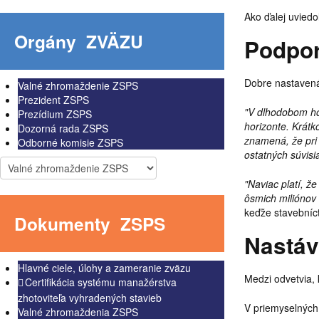
Ako ďalej uviedo
Orgány
ZVÄZU
Podpor
Dobre nastavená
Valné zhromaždenie ZSPS
Prezident ZSPS
"V dlhodobom hor
Prezídium ZSPS
horizonte. Krátk
Dozorná rada ZSPS
znamená, že pri 
Odborné komisie ZSPS
ostatných súvisi
"Naviac platí, ž
ôsmich miliónov 
keďže stavebníct
Dokumenty
ZSPS
Nastáv
Hlavné ciele, úlohy a zameranie zväzu
Medzi odvetvia, 
Certifikácia systému manažérstva
zhotoviteľa vyhradených stavieb
V priemyselných
Valné zhromaždenia ZSPS