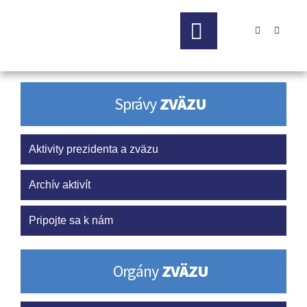


Správy
ZVÄZU
Aktivity prezidenta a zväzu
Archív aktivít
Pripojte sa k nám
Orgány
ZVÄZU