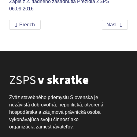
Zápis z 2. riadneho zasadnutia Prezídia ZSPS
06.09.2016
Predch.
Nasl.
ZSPS
v skratke
Zväz stavebného priemyslu Slovenska je
nezávislá dobrovoľná, nepolitická, otvorená
hospodárska a záujmová právnická osoba
vykonávajúca svoju činnosť ako
organizácia zamestnávateľov.